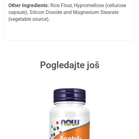
Other Ingredients:
Rice Flour, Hypromellose (cellulose
capsule), Silicon Dioxide and Magnesium Stearate
(vegetable source).
SKU
0096
Kategorije
Aminokiseline
Posebni nutrijenti
Tagovi
Glutathione
glutation
glutation gde kupiti
glutation now
glutation suplement
Pogledajte još