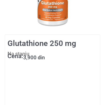
Glutathione 250 mg
Na stanju
Cena:
3,900
din