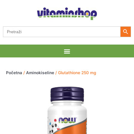
Pređi
na
sadržaj
Search Button
Search
for:
Menu
Početna
/
Aminokiseline
/ Glutathione 250 mg