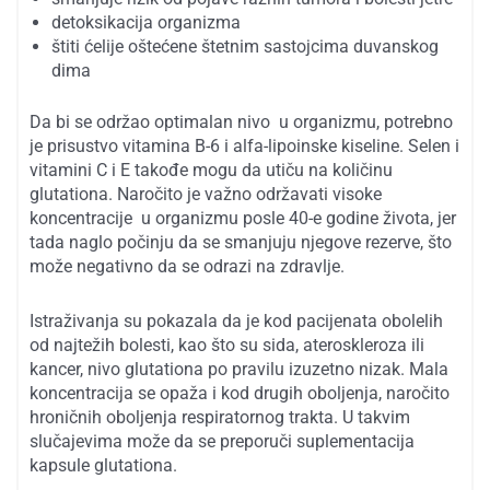
detoksikacija organizma
štiti ćelije oštećene štetnim sastojcima duvanskog
dima
Da bi se održao optimalan nivo u organizmu, potrebno
je prisustvo vitamina B-6 i alfa-lipoinske kiseline. Selen i
vitamini C i E takođe mogu da utiču na količinu
glutationa. Naročito je važno održavati visoke
koncentracije u organizmu posle 40-e godine života, jer
tada naglo počinju da se smanjuju njegove rezerve, što
može negativno da se odrazi na zdravlje.
Istraživanja su pokazala da je kod pacijenata obolelih
od najtežih bolesti, kao što su sida, ateroskleroza ili
kancer, nivo glutationa po pravilu izuzetno nizak. Mala
koncentracija se opaža i kod drugih oboljenja, naročito
hroničnih oboljenja respiratornog trakta. U takvim
slučajevima može da se preporuči suplementacija
kapsule glutationa.