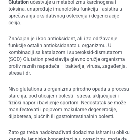
Glutation
učestvuje u metabolizmu karcinogena i
toksina, unapređuje imunološku funkciju i asistira u
sprečavanju oksidativnog oštećenja i degeneracije
ćelija.
Značajan je i kao antioksidant, ali i za održavanje
funkcije ostalih antioksidanata u organizmu. U
kombinaciji sa katalazom i superoksid-dismutazom
(SOD) Glutation predstavlja glavno oružje organizma
protiv raznih napadača – bakterija, virusa, zagađenja,
stresa i dr.
Nivo glutationa u organizmu prirodno opada u procesu
starenja, pod uticajem bolesti i stresa, uključujući i
fizički napor i bavljenje sportom. Nedostatak se može
manifestovati i pojavom makularne degeneracije,
dijabetesa, plućnih ili gastrointestinalnih bolesti.
Zato ga treba nadoknađivati dodacima ishrani u obliku
kapsula, jer niska koncentracija u organizmu može da