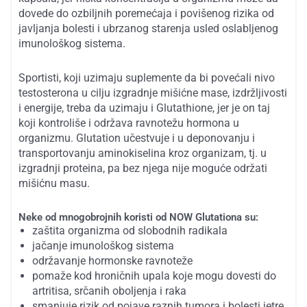
dovede do ozbiljnih poremećaja i povišenog rizika od
javljanja bolesti i ubrzanog starenja usled oslabljenog
imunološkog sistema.
Sportisti, koji uzimaju suplemente da bi povećali nivo
testosterona u cilju izgradnje mišićne mase, izdržljivosti
i energije, treba da uzimaju i Glutathione, jer je on taj
koji kontroliše i održava ravnotežu hormona u
organizmu. Glutation učestvuje i u deponovanju i
transportovanju aminokiselina kroz organizam, tj. u
izgradnji proteina, pa bez njega nije moguće održati
mišićnu masu.
Neke od mnogobrojnih koristi od NOW Glutationa su:
zaštita organizma od slobodnih radikala
jačanje imunološkog sistema
održavanje hormonske ravnoteže
pomaže kod hroničnih upala koje mogu dovesti do
artritisa, srčanih oboljenja i raka
smanjuje rizik od pojave raznih tumora i bolesti jetre