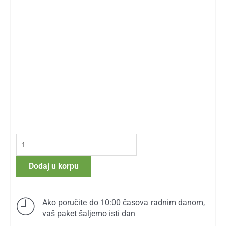
Glutathione
250
mg
Dodaj u korpu
količina
Ako poručite do 10:00 časova radnim danom,
vaš paket šaljemo isti dan