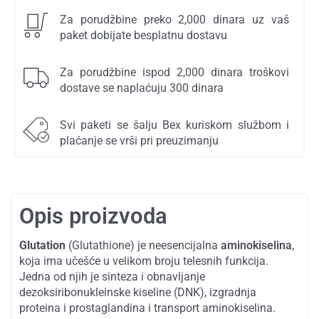
Za porudžbine preko 2,000 dinara uz vaš
paket dobijate besplatnu dostavu
Za porudžbine ispod 2,000 dinara troškovi
dostave se naplaćuju 300 dinara
Svi paketi se šalju Bex kuriskom službom i
plaćanje se vrši pri preuzimanju
Opis proizvoda
Glutation
(Glutathione) je neesencijalna
aminokiselina
,
koja ima učešće u velikom broju telesnih funkcija.
Jedna od njih je sinteza i obnavljanje
dezoksiribonukleinske kiseline (DNK), izgradnja
proteina i prostaglandina i transport aminokiselina.