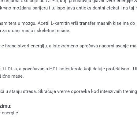
drijama oksiduje do ATP-a, koji predstavlja glavni izvor energije za 
rvno-moždanu barijeru i tu ispoljava antioksidantni efekat i na taj
nsmitera u mozgu. Acetil L-karnitin vrši transfer masnih kiselina do
n za srčani mišić i skeletne mišiće.
e hrane stvori energiju, a istovremeno sprečava nagomilavanje mas
 i LDL-a, a povećavanja HDL holesterola koji deluje protektivno. U
išićne mase.
uči u stanju stresa. Skraćuje vreme oporavka kod intenzivnih trening
nzimu:
 energije