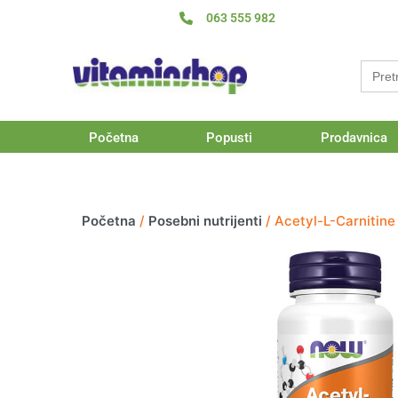
Pređi
063 555 982
na
sadržaj
Searc
for:
Početna
Popusti
Prodavnica
Početna
/
Posebni nutrijenti
/ Acetyl-L-Carnitin