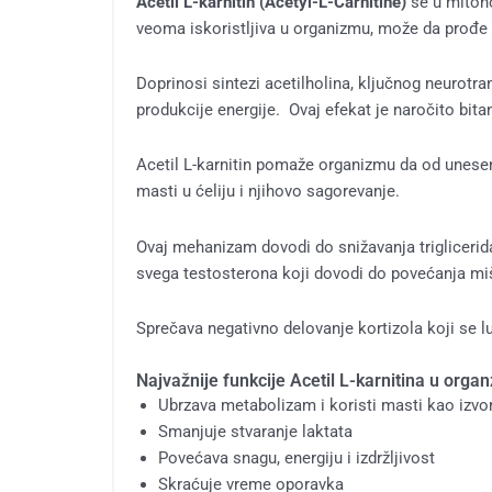
Acetil L-karnitin (Acetyl-L-Carnitine)
se u mitohon
veoma iskoristljiva u organizmu, može da prođe k
Doprinosi sintezi acetilholina, ključnog neurotra
produkcije energije. Ovaj efekat je naročito bita
Acetil L-karnitin pomaže organizmu da od unesen
masti u ćeliju i njihovo sagorevanje.
Ovaj mehanizam dovodi do snižavanja triglicerida
svega testosterona koji dovodi do povećanja m
Sprečava negativno delovanje kortizola koji se l
Najvažnije funkcije Acetil L-karnitina u orga
Ubrzava metabolizam i koristi masti kao izvor
Smanjuje stvaranje laktata
Povećava snagu, energiju i izdržljivost
Skraćuje vreme oporavka