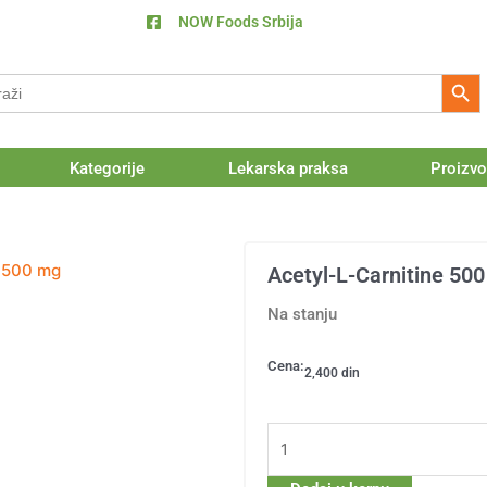
NOW Foods Srbija
Search Butt
h
Kategorije
Lekarska praksa
Proizvo
e 500 mg
Acetyl-L-Carnitine 50
Na stanju
Cena:
2,400
din
Acetyl-
L-
Carnitine