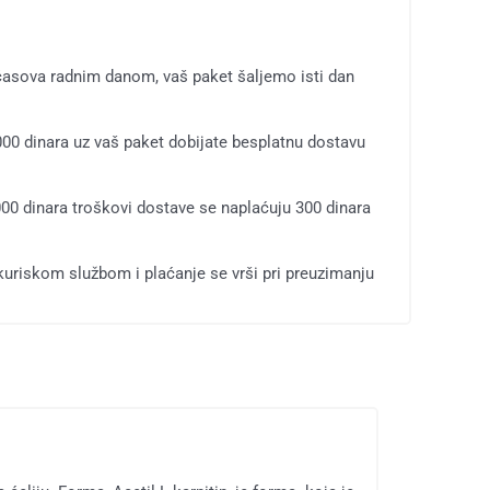
časova radnim danom, vaš paket šaljemo isti dan
00 dinara uz vaš paket dobijate besplatnu dostavu
00 dinara troškovi dostave se naplaćuju 300 dinara
 kuriskom službom i plaćanje se vrši pri preuzimanju