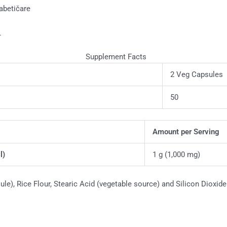
abetičare
L
Supplement Facts
2 Veg Capsules
50
Amount per Serving
l)
1 g (1,000 mg)
e), Rice Flour, Stearic Acid (vegetable source) and Silicon Dioxide