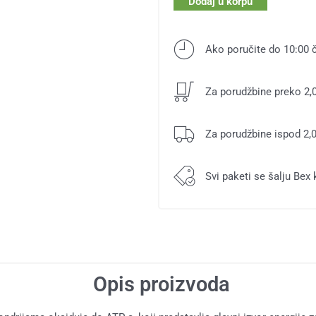
Dodaj u korpu
500
mg
Ako poručite do 10:00 
količina
Za porudžbine preko 2,0
Za porudžbine ispod 2,0
Svi paketi se šalju Bex
Opis proizvoda