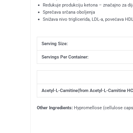
Redukuje produkciju ketona – značajno za dij
Sprečava srčana oboljenja
Snižava nivo triglicerida, LDL-a, povećava HD
Serving Size:
Servings Per Container:
Description
Acetyl-L-Carnitine
(from Acetyl-L-Carnitine HC
Other Ingredients:
Hypromellose (cellulose capsul