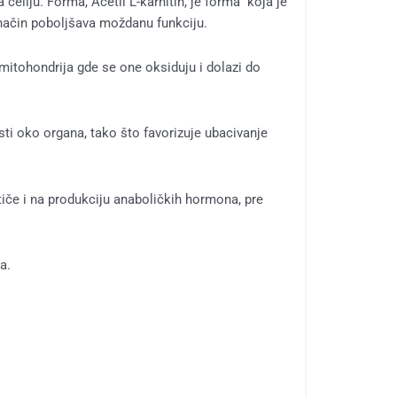
ćeliju. Forma, Acetil L-karnitin, je forma koja je
 način poboljšava moždanu funkciju.
 mitohondrija gde se one oksiduju i dolazi do
ti oko organa, tako što favorizuje ubacivanje
tiče i na produkciju anaboličkih hormona, pre
a.