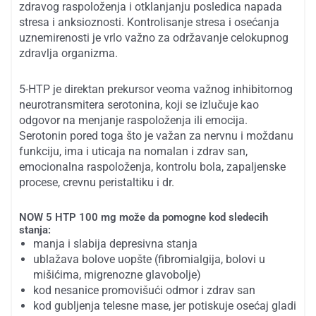
zdravog raspoloženja i otklanjanju posledica napada
stresa i anksioznosti. Kontrolisanje stresa i osećanja
uznemirenosti je vrlo važno za održavanje celokupnog
zdravlja organizma.
5-HTP je direktan prekursor veoma važnog inhibitornog
neurotransmitera serotonina, koji se izlučuje kao
odgovor na menjanje raspoloženja ili emocija.
Serotonin pored toga što je važan za nervnu i moždanu
funkciju, ima i uticaja na nomalan i zdrav san,
emocionalna raspoloženja, kontrolu bola, zapaljenske
procese, crevnu peristaltiku i dr.
NOW 5 HTP 100 mg može da pomogne kod sledecih
stanja:
manja i slabija depresivna stanja
ublažava bolove uopšte (fibromialgija, bolovi u
mišićima, migrenozne glavobolje)
kod nesanice promovišući odmor i zdrav san
kod gubljenja telesne mase, jer potiskuje osećaj gladi