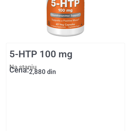
5-HTP 100 mg
Na stanju
Cena:
2,880
din