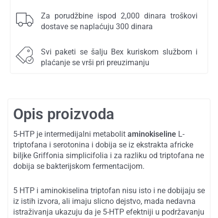
Za porudžbine ispod 2,000 dinara troškovi
dostave se naplaćuju 300 dinara
Svi paketi se šalju Bex kuriskom službom i
plaćanje se vrši pri preuzimanju
Opis proizvoda
5-HTP je intermedijalni metabolit
aminokiseline
L-
triptofana i serotonina i dobija se iz ekstrakta africke
biljke Griffonia simplicifolia i za razliku od triptofana ne
dobija se bakterijskom fermentacijom.
5 HTP i aminokiselina triptofan nisu isto i ne dobijaju se
iz istih izvora, ali imaju slicno dejstvo, mada nedavna
istraživanja ukazuju da je 5-HTP efektniji u podržavanju