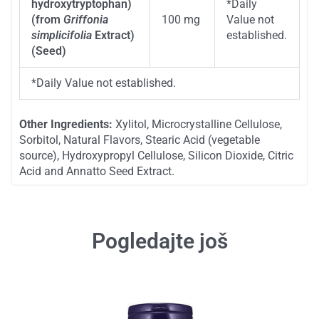
hydroxytryptophan)
*
Daily
(from
Griffonia
100 mg
Value not
simplicifolia
Extract)
established.
(Seed)
*
Daily Value not established.
Other Ingredients:
Xylitol, Microcrystalline Cellulose,
Sorbitol, Natural Flavors, Stearic Acid (vegetable
source), Hydroxypropyl Cellulose, Silicon Dioxide, Citric
Acid and Annatto Seed Extract.
SKU
0105
Kategorije
Aminokiseline
Raspoloženje
Stres
Tagovi
5-htp
5-htp srbija
5htp
5htp 100mg
grifonija
kapsule
now 5-htp
pms
san
serotonin
stres
tablete
Pogledajte još