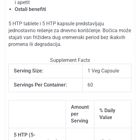
i apetit
Ostali benefiti
5 HTP tablete i 5 HTP kapsule predstavljaju
jednostavno rešenje za dnevno korišćenje. Bočica može
stajati van frižidera dug vremenski period bez ikakvih
promena ili degradacija.
Supplement Facts
Serving Size:
1 Veg Capsule
Servings Per Container:
60
Amount
% Daily
per
Description
Value
Serving
5 HTP (5-