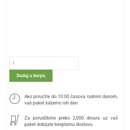
5-
HTP
100
Dodaj u korpu
mg
količina
Ako poručite do 10:00 časova radnim danom,
vaš paket šaljemo isti dan
Za porudžbine preko 2,000 dinara uz vaš
paket dobijate besplatnu dostavu