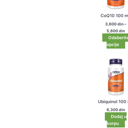
v
O
CoQ10 100 
m
bi
3,600
din
–
i
5,600
din
n
Odaberit
s
opcije
p
Ubiquinol 100
6,300
din
Dodaj u
korpu