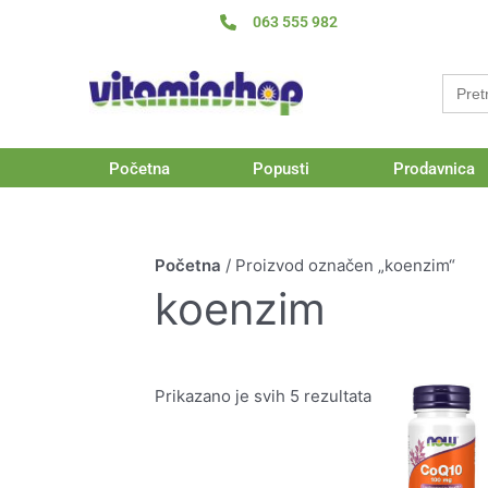
Pređi
063 555 982
na
sadržaj
Searc
for:
Početna
Popusti
Prodavnica
Početna
/ Proizvod označen „koenzim“
koenzim
R
O
Prikazano je svih 5 rezultata
c
p
o
i
3
d
v
5