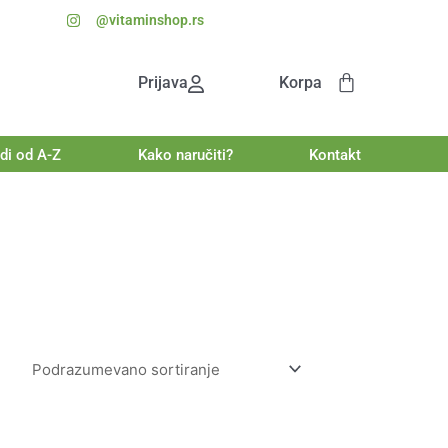
@vitaminshop.rs
on
Cart
Prijava
Korpa
di od A-Z
Kako naručiti?
Kontakt