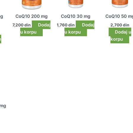
arijanti.
pcije
mg
CoQ10 200 mg
CoQ10 30 mg
CoQ10 50 m
ogu
ti
Dodaj
Dodaj
7,200
din
1,760
din
2,700
din
zabrane
u korpu
u korpu
Dodaj u
a
e
korpu
tranici
roizvoda.
 mg