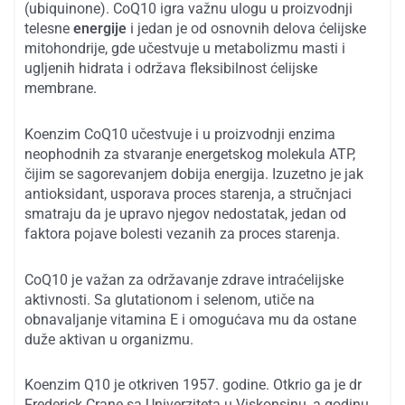
(ubiquinone). CoQ10 igra važnu ulogu u proizvodnji
telesne
energije
i jedan je od osnovnih delova ćelijske
mitohondrije, gde učestvuje u metabolizmu masti i
ugljenih hidrata i održava fleksibilnost ćelijske
membrane.
Koenzim CoQ10 učestvuje i u proizvodnji enzima
neophodnih za stvaranje energetskog molekula ATP,
čijim se sagorevanjem dobija energija. Izuzetno je jak
antioksidant, usporava proces starenja, a stručnjaci
smatraju da je upravo njegov nedostatak, jedan od
faktora pojave bolesti vezanih za proces starenja.
CoQ10 je važan za održavanje zdrave intraćelijske
aktivnosti. Sa glutationom i selenom, utiče na
obnavaljanje vitamina E i omogućava mu da ostane
duže aktivan u organizmu.
Koenzim Q10 je otkriven 1957. godine. Otkrio ga je dr
Frederick Crane sa Univerziteta u Viskonsinu, a godinu