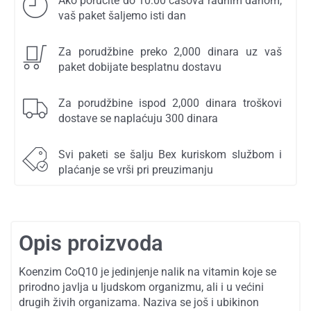
Ako poručite do 10:00 časova radnim danom,
vaš paket šaljemo isti dan
Za porudžbine preko 2,000 dinara uz vaš
paket dobijate besplatnu dostavu
Za porudžbine ispod 2,000 dinara troškovi
dostave se naplaćuju 300 dinara
Svi paketi se šalju Bex kuriskom službom i
plaćanje se vrši pri preuzimanju
Opis proizvoda
Koenzim CoQ10 je jedinjenje nalik na vitamin koje se
prirodno javlja u ljudskom organizmu, ali i u većini
drugih živih organizama. Naziva se još i ubikinon