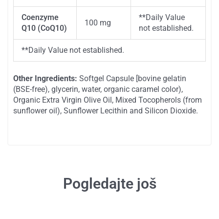
Coenzyme
**
Daily Value
100 mg
Q10 (CoQ10)
not established.
**
Daily Value not established.
Other Ingredients:
Softgel Capsule [bovine gelatin
(BSE-free), glycerin, water, organic caramel color),
Organic Extra Virgin Olive Oil, Mixed Tocopherols (from
sunflower oil), Sunflower Lecithin and Silicon Dioxide.
SKU
N/A
Kategorije
Alergije
Koenzim Q10
Proizvodi
Tagovi
coq suplement
coq suplement srbija
coq10
coq10 suplement
coq10 suplement srbija
koenzim
q10
Pogledajte još