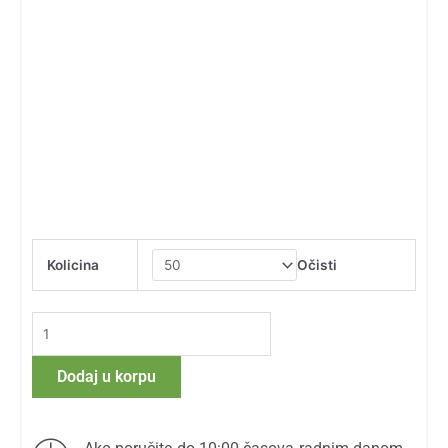
CoQ10
Očisti
Kolicina
100
mg
količina
Dodaj u korpu