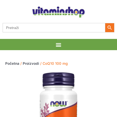
Pređi
na
sadržaj
Search Button
Search
for:
Menu
Početna
/
Proizvodi
/ CoQ10 100 mg