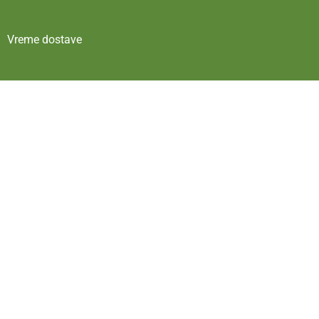
Vreme dostave
Politika privatnosti
Uslovi korišćenja