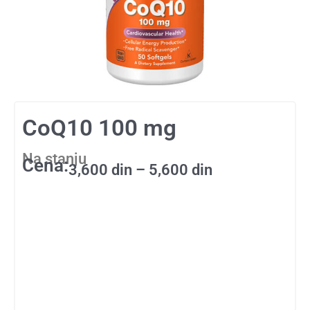
CoQ10 100 mg
Na stanju
Cena:
Raspon
3,600
din
–
5,600
din
cena:
od
3,600 din
do
5,600 din