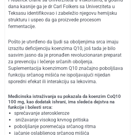
dana kasnije ga je dr Carl Folkers sa Univerziteta u
Teksasu identifikovao i zabeležio njegovu hemijsku
strukturu i uspeo da ga proizvede procesom
fermentacije.
Pošto je utvrđeno da ljudi sa oboljenjima srca imaju
izrazitu deficijenciju koenzima Q10, još tada je bilo
sasvim jasno da je pronađen revolucionaran preparat
za prevenciju i lečenje srčanih oboljenja.
Suplementacija koenzimom Q10 značajno poboljšava
funkciju srčanog mišića ne ispoljavajući nijedan
sporedni efekat ili interakciju sa lekovima.
Medicinska istraživanja su pokazala da koenzim CoQ10
100 mg, kao dodatak ishrani, ima sledeća dejstva na
funkcije i bolesti srca:
sprečavanje ateroskleroze
snižavanje visokog krvnog pritiska
poboljšanje poremećaja srčanog ritma
jačanje oslabljenog srčanog mišića