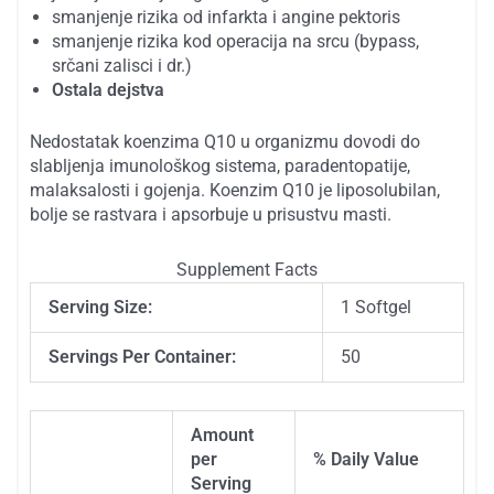
smanjenje rizika od infarkta i angine pektoris
smanjenje rizika kod operacija na srcu (bypass,
srčani zalisci i dr.)
Ostala dejstva
Nedostatak koenzima Q10 u organizmu dovodi do
slabljenja imunološkog sistema, paradentopatije,
malaksalosti i gojenja. Koenzim Q10 je liposolubilan,
bolje se rastvara i apsorbuje u prisustvu masti.
Supplement Facts
Serving Size:
1 Softgel
Servings Per Container:
50
Amount
per
% Daily Value
Description
Serving