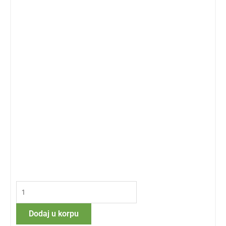
Candida
Support
količina
Dodaj u korpu