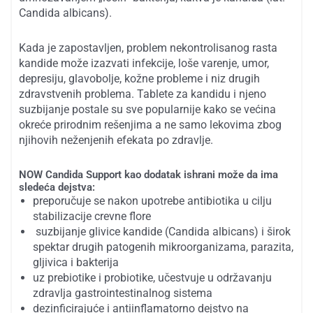
Candida albicans).
Kada je zapostavljen, problem nekontrolisanog rasta
kandide može izazvati infekcije, loše varenje, umor,
depresiju, glavobolje, kožne probleme i niz drugih
zdravstvenih problema. Tablete za kandidu i njeno
suzbijanje postale su sve popularnije kako se većina
okreće prirodnim rešenjima a ne samo lekovima zbog
njihovih neženjenih efekata po zdravlje.
NOW Candida Support kao dodatak ishrani može da ima
sledeća dejstva:
preporučuje se nakon upotrebe antibiotika u cilju
stabilizacije crevne flore
suzbijanje glivice kandide (Candida albicans) i širok
spektar drugih patogenih mikroorganizama, parazita,
gljivica i bakterija
uz prebiotike i probiotike, učestvuje u održavanju
zdravlja gastrointestinalnog sistema
dezinficirajuće i antiinflamatorno dejstvo na