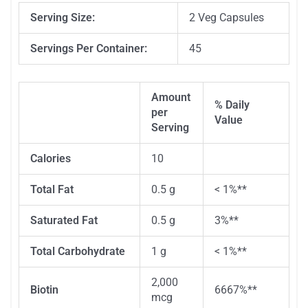
Serving Size:
2 Veg Capsules
Servings Per Container:
45
Amount
% Daily
per
Description
Value
Serving
Calories
10
Total Fat
0.5 g
< 1%**
Saturated Fat
0.5 g
3%**
Total Carbohydrate
1 g
< 1%**
2,000
Biotin
6667%**
mcg