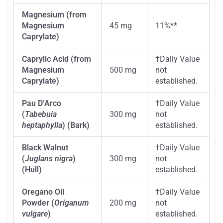
Magnesium (from
Magnesium
45 mg
11%**
Caprylate)
Caprylic Acid (from
†
Daily Value
Magnesium
500 mg
not
Caprylate)
established.
Pau D’Arco
†
Daily Value
(
Tabebuia
300 mg
not
heptaphylla
) (Bark)
established.
Black Walnut
†
Daily Value
(
Juglans nigra
)
300 mg
not
(Hull)
established.
Oregano Oil
†
Daily Value
Powder (
Origanum
200 mg
not
vulgare
)
established.