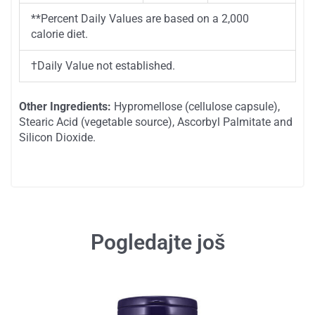
**
Percent Daily Values are based on a 2,000
calorie diet.
†
Daily Value not established.
Other Ingredients:
Hypromellose (cellulose capsule),
Stearic Acid (vegetable source), Ascorbyl Palmitate and
Silicon Dioxide.
SKU
3308
Kategorije
Digestivni trakt
Gljivice
Infekcije
Posebne formule
Proizvodi
Tagovi
candida
Candida albicans
candida clear
candida now supplement
candida suport
gljivica
gljivice
kandida
now candida support
tablete za kandidu
Pogledajte još