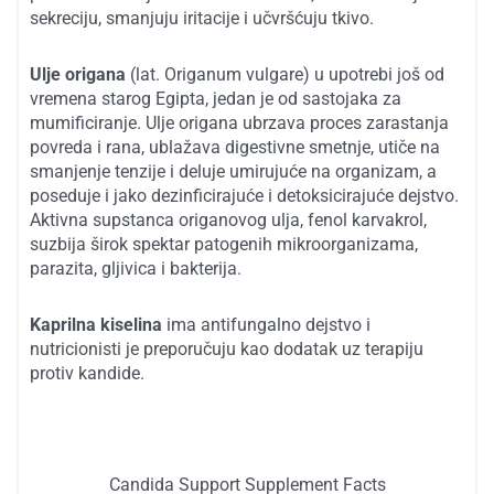
sekreciju, smanjuju iritacije i učvršćuju tkivo.
Ulje origana
(lat. Origanum vulgare) u upotrebi još od
vremena starog Egipta, jedan je od sastojaka za
mumificiranje. Ulje origana ubrzava proces zarastanja
povreda i rana, ublažava digestivne smetnje, utiče na
smanjenje tenzije i deluje umirujuće na organizam, a
poseduje i jako dezinficirajuće i detoksicirajuće dejstvo.
Aktivna supstanca origanovog ulja, fenol karvakrol,
suzbija širok spektar patogenih mikroorganizama,
parazita, gljivica i bakterija.
Kaprilna kiselina
ima antifungalno dejstvo i
nutricionisti je preporučuju kao dodatak uz terapiju
protiv kandide.
Candida Support Supplement Facts