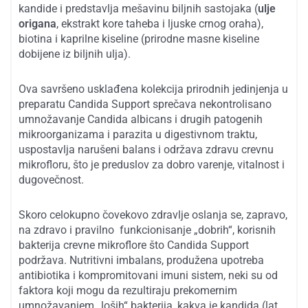
kandide i predstavlja mešavinu biljnih sastojaka (
ulje
origana
, ekstrakt kore taheba i ljuske crnog oraha),
biotina i kaprilne kiseline (prirodne masne kiseline
dobijene iz biljnih ulja).
Ova savršeno usklađena kolekcija prirodnih jedinjenja u
preparatu Candida Support sprečava nekontrolisano
umnožavanje Candida albicans i drugih patogenih
mikroorganizama i parazita u digestivnom traktu,
uspostavlja narušeni balans i održava zdravu crevnu
mikrofloru, što je preduslov za dobro varenje, vitalnost i
dugovečnost.
Skoro celokupno čovekovo zdravlje oslanja se, zapravo,
na zdravo i pravilno funkcionisanje „dobrih“, korisnih
bakterija crevne mikroflore što Candida Support
podržava. Nutritivni imbalans, produžena upotreba
antibiotika i kompromitovani imuni sistem, neki su od
faktora koji mogu da rezultiraju prekomernim
umnožavanjem „loših“ bakterija, kakva je kandida (lat.