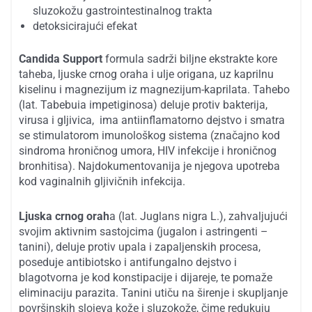
sluzokožu gastrointestinalnog trakta
detoksicirajući efekat
Candida Support
formula sadrži biljne ekstrakte kore
taheba, ljuske crnog oraha i ulje origana, uz kaprilnu
kiselinu i magnezijum iz magnezijum-kaprilata. Tahebo
(lat. Tabebuia impetiginosa) deluje protiv bakterija,
virusa i gljivica, ima antiinflamatorno dejstvo i smatra
se stimulatorom imunološkog sistema (značajno kod
sindroma hroničnog umora, HIV infekcije i hroničnog
bronhitisa). Najdokumentovanija je njegova upotreba
kod vaginalnih gljivičnih infekcija.
Ljuska crnog orah
a (lat. Juglans nigra L.), zahvaljujući
svojim aktivnim sastojcima (jugalon i astringenti –
tanini), deluje protiv upala i zapaljenskih procesa,
poseduje antibiotsko i antifungalno dejstvo i
blagotvorna je kod konstipacije i dijareje, te pomaže
eliminaciju parazita. Tanini utiču na širenje i skupljanje
površinskih slojeva kože i sluzokože, čime redukuju