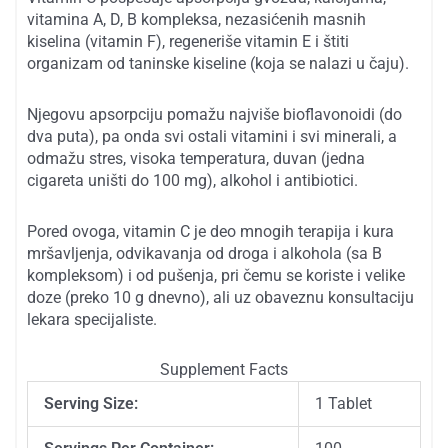
vitamina A, D, B kompleksa, nezasićenih masnih
kiselina (vitamin F), regeneriše vitamin E i štiti
organizam od taninske kiseline (koja se nalazi u čaju).
Njegovu apsorpciju pomažu najviše bioflavonoidi (do
dva puta), pa onda svi ostali vitamini i svi minerali, a
odmažu stres, visoka temperatura, duvan (jedna
cigareta uništi do 100 mg), alkohol i antibiotici.
Pored ovoga, vitamin C je deo mnogih terapija i kura
mršavljenja, odvikavanja od droga i alkohola (sa B
kompleksom) i od pušenja, pri čemu se koriste i velike
doze (preko 10 g dnevno), ali uz obaveznu konsultaciju
lekara specijaliste.
Supplement Facts
Serving Size:
1 Tablet