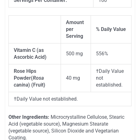
Servings Per Container:
100
Amount
per
% Daily Value
Description
Serving
Vitamin C (as
500 mg
556%
Ascorbic Acid)
Rose Hips
†
Daily Value
Powder
(
Rosa
40 mg
not
canina
) (Fruit)
established.
†
Daily Value not established.
Other Ingredients:
Microcrystalline Cellulose, Stearic
Acid (vegetable source), Magnesium Stearate
(vegetable source), Silicon Dioxide and Vegetarian
Coating.