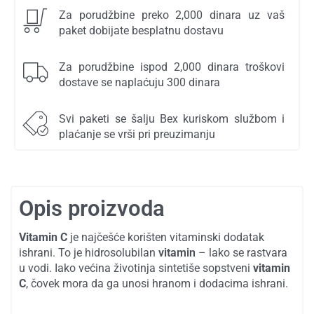
Za porudžbine preko 2,000 dinara uz vaš
paket dobijate besplatnu dostavu
Za porudžbine ispod 2,000 dinara troškovi
dostave se naplaćuju 300 dinara
Svi paketi se šalju Bex kuriskom službom i
plaćanje se vrši pri preuzimanju
Opis proizvoda
Vitamin C
je najčešće korišten vitaminski dodatak
ishrani. To je hidrosolubilan
vitamin
– lako se rastvara
u vodi. Iako većina životinja sintetiše sopstveni
vitamin
C
, čovek mora da ga unosi hranom i dodacima ishrani.