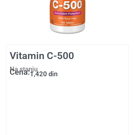
Vitamin C-500
Na stanju
Cena:
1,420
din