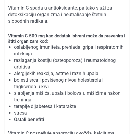
Vitamin C spada u antioksidante, pa tako služi za
detoksikaciju organizma i neutralisanje štetnih
slobodnih radikala.
Vitamin C 500 mg kao dodatak ishrani može da prevenira i
štiti organizam kod:
oslabljenog imuniteta, prehlada, gripa i respiratornih
infekcija
razlaganja kostiju (osteoporoza) i reumatoidnog
artritisa
alergijskih reakcija, astme i raznih upala
bolesti srca i povišenog nivoa holesterola i
triglicerida u krvi
slabljenja mišića, upala i bolova u mišićima nakon
treninga
terapije dijabetesa i katarakte
stresa
Ostali benefiti
Vitamin C pospešuje apsorpciju gvožđa, kalcijuma,