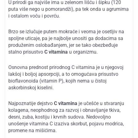
U prirodi ga najviše ima u zelenom lišću i šipku (120
puta više nego u pomorandži), pa tek onda u agrumima
i ostalom voću i povrću.
Brzo se izlučuje putem mokraće i veoma je osetljiv na
spoljne uticaje, pa je najbolje unositi ga dodacima sa
produženim oslobađanjem, jer se tako obezbeđuje
stalno prisustvo
C vitamina
u organizmu.
Osnovna prednost prirodnog C vitamina je u njegovoj
lakšoj i boljoj apsorpciji, a to omogućava prisustvo
bioflavonoida (vitamin P), kojih nema u čistoj
askorbinskoj kiselini.
Najpoznatije dejstvo
C vitamina
je učešće u stvaranju
kolagena, neophodnog za razvoj i obnavljanje tkiva,
desni, zuba, kostiju i krvnih sudova. Nedovoljno
unošenje vitamina C izaziva skorbut, pojavu modrica,
promene na mišićima.