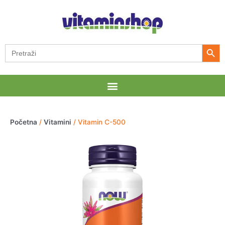
Pređi
na
sadržaj
Search Button
Search
for:
Menu
Početna
/
Vitamini
/ Vitamin C-500