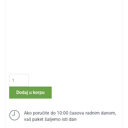
Vitamin
C-
500
Dodaj u korpu
količina
Ako poručite do 10:00 časova radnim danom,
vaš paket šaljemo isti dan