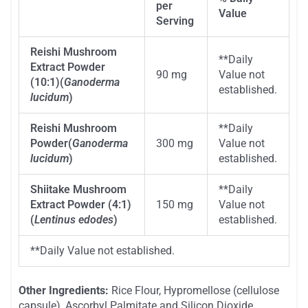
per
Description
Value
Serving
Reishi Mushroom
**
Daily
Extract Powder
90 mg
Value not
(10:1)
(
Ganoderma
established.
lucidum
)
Reishi Mushroom
**
Daily
Powder
(
Ganoderma
300 mg
Value not
lucidum
)
established.
Shiitake Mushroom
**
Daily
Extract Powder (4:1)
150 mg
Value not
(
Lentinus edodes
)
established.
**
Daily Value not established.
Other Ingredients:
Rice Flour, Hypromellose (cellulose
capsule), Ascorbyl Palmitate and Silicon Dioxide.