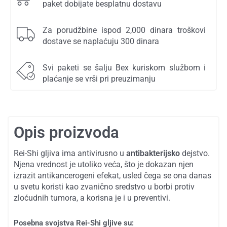
paket dobijate besplatnu dostavu
Za porudžbine ispod 2,000 dinara troškovi
dostave se naplaćuju 300 dinara
Svi paketi se šalju Bex kuriskom službom i
plaćanje se vrši pri preuzimanju
Opis proizvoda
Rei-Shi gljiva ima antivirusno u
antibakterijsko
dejstvo.
Njena vrednost je utoliko veća, što je dokazan njen
izrazit antikancerogeni efekat, usled čega se ona danas
u svetu koristi kao zvanično sredstvo u borbi protiv
zloćudnih tumora, a korisna je i u preventivi.
Posebna svojstva Rei-Shi gljive su: