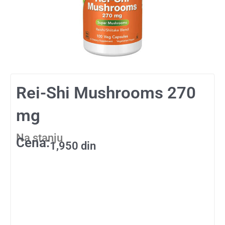
Rei-Shi Mushrooms 270
mg
Na stanju
Cena:
1,950
din