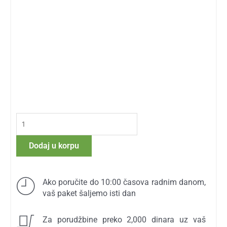
Rei-
Shi
Mushrooms
Dodaj u korpu
270
mg
količina
Ako poručite do 10:00 časova radnim danom,
vaš paket šaljemo isti dan
Za porudžbine preko 2,000 dinara uz vaš