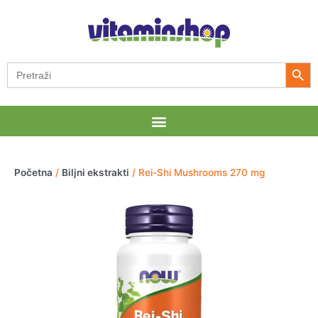
Pređi
na
sadržaj
Search Button
Search
for:
Menu
Početna
/
Biljni ekstrakti
/ Rei-Shi Mushrooms 270 mg