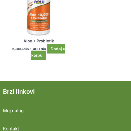
Aloe + Probiotik
Dodaj u
2,800
din
1,400
din
korpu
Brzi linkovi
Moj nalog
Kontakt