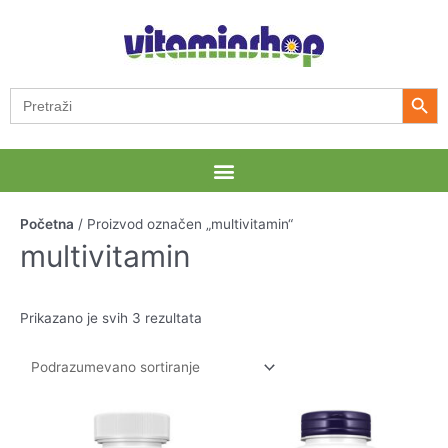
Pređi
na
sadržaj
Search Button
Search
for:
Menu
Početna
/ Proizvod označen „multivitamin“
multivitamin
Prikazano je svih 3 rezultata