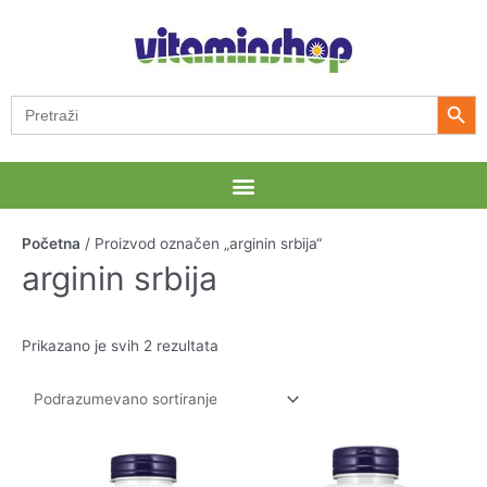
Pređi
na
sadržaj
Search Button
Search
for:
Menu
Početna
/ Proizvod označen „arginin srbija“
arginin srbija
Prikazano je svih 2 rezultata