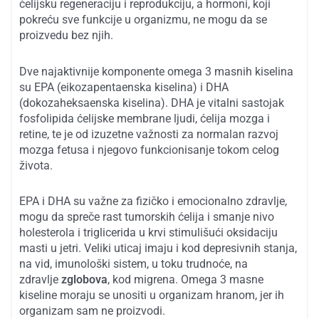
ćelijsku regeneraciju i reprodukciju, a hormoni, koji
pokreću sve funkcije u organizmu, ne mogu da se
proizvedu bez njih.
Dve najaktivnije komponente omega 3 masnih kiselina
su EPA (eikozapentaenska kiselina) i DHA
(dokozaheksaenska kiselina). DHA je vitalni sastojak
fosfolipida ćelijske membrane ljudi, ćelija mozga i
retine, te je od izuzetne važnosti za normalan razvoj
mozga fetusa i njegovo funkcionisanje tokom celog
života.
EPA i DHA su važne za fizičko i emocionalno zdravlje,
mogu da spreče rast tumorskih ćelija i smanje nivo
holesterola i triglicerida u krvi stimulišući oksidaciju
masti u jetri. Veliki uticaj imaju i kod depresivnih stanja,
na vid, imunološki sistem, u toku trudnoće, na
zdravlje
zglobova
, kod migrena. Omega 3 masne
kiseline moraju se unositi u organizam hranom, jer ih
organizam sam ne proizvodi.