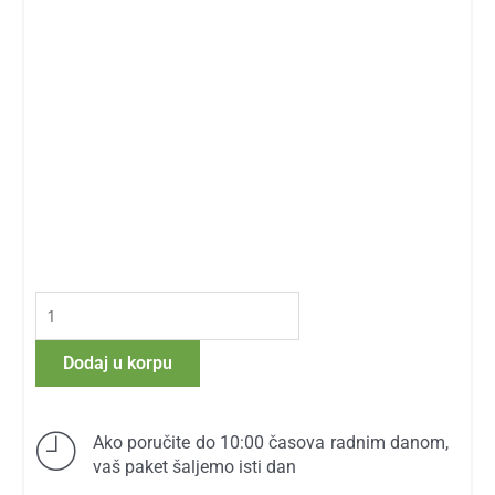
Omega
3-
6-
Dodaj u korpu
9
1,000
mg
Ako poručite do 10:00 časova radnim danom,
količina
vaš paket šaljemo isti dan