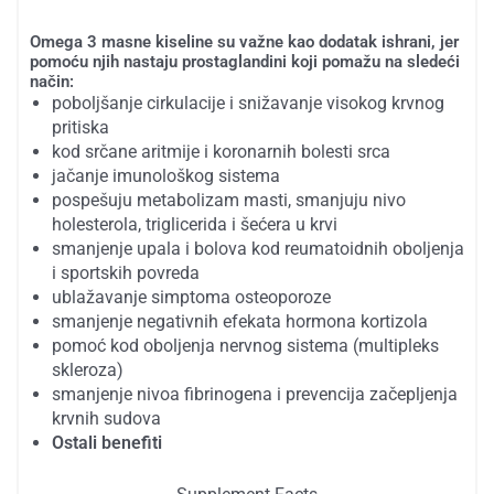
Omega 3 masne kiseline su važne kao dodatak ishrani, jer
pomoću njih nastaju prostaglandini koji pomažu na sledeći
način:
poboljšanje cirkulacije i snižavanje visokog krvnog
pritiska
kod srčane aritmije i koronarnih bolesti srca
jačanje imunološkog sistema
pospešuju metabolizam masti, smanjuju nivo
holesterola, triglicerida i šećera u krvi
smanjenje upala i bolova kod reumatoidnih oboljenja
i sportskih povreda
ublažavanje simptoma osteoporoze
smanjenje negativnih efekata hormona kortizola
pomoć kod oboljenja nervnog sistema (multipleks
skleroza)
smanjenje nivoa fibrinogena i prevencija začepljenja
krvnih sudova
Ostali benefiti