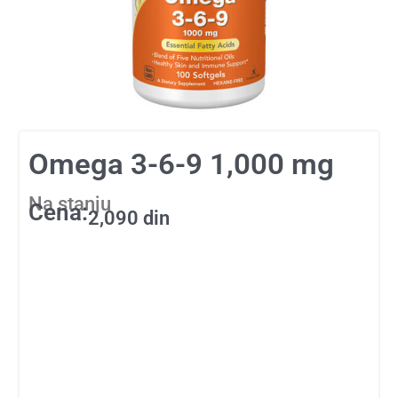
Omega 3-6-9 1,000 mg
Na stanju
Cena:
2,090
din