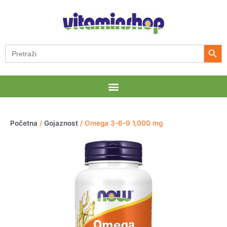
Pređi
na
sadržaj
Search Button
Search
for:
Menu
Početna
/
Gojaznost
/ Omega 3-6-9 1,000 mg