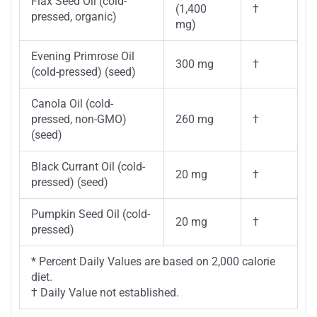
Flax Seed Oil (cold-
(1,400
†
pressed, organic)
mg)
Evening Primrose Oil
300 mg
†
(cold-pressed) (seed)
Canola Oil (cold-
pressed, non-GMO)
260 mg
†
(seed)
Black Currant Oil (cold-
20 mg
†
pressed) (seed)
Pumpkin Seed Oil (cold-
20 mg
†
pressed)
* Percent Daily Values are based on 2,000 calorie
diet.
† Daily Value not established.