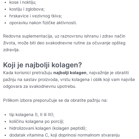
kose i noktiju;
kostiju i zglobova;
hrskavice i vezivnog tkiva;
oporavku nakon fizičke aktivnosti.
Redovna suplementacija, uz raznovrsnu ishranu i zdrav način
života, može biti deo svakodnevne rutine za očuvanje opšteg
zdravlja.
Koji je najbolji kolagen?
Kada korisnici pretražuju
najbolji kolagen
, najvažnije je obratiti
pažnju na sastav proizvoda, vrstu kolagena i oblik koji vam najviše
odgovara za svakodnevnu upotrebu.
Prilikom izbora preporučuje se da obratite pažnju na:
tip kolagena (I, II ili III);
količinu kolagena po porciji;
hidrolizovani kolagen (kolagen peptidi);
dodatak vitamina C, koji doprinosi normalnom stvaranju