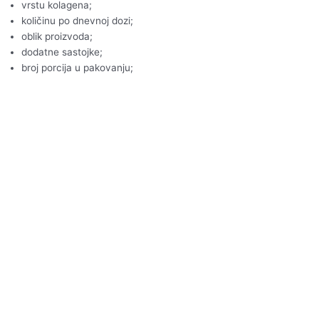
vrstu kolagena;
količinu po dnevnoj dozi;
oblik proizvoda;
dodatne sastojke;
broj porcija u pakovanju;
renomiranog proizvođača.
U našoj ponudi nalaze se proizvodi namenjeni različitim potrebama
– od podrške lepoti kože do proizvoda za aktivne osobe koje traže
najbolji kolagen za kosti i zglobove.
Često postavljana pitanja
Koji je najbolji kolagen?
Najbolji kolagen je onaj koji odgovara vašim potrebama. Za negu
kože često se biraju proizvodi sa kolagenom tipa I i III, dok se za
podršku hrskavici i pokretljivosti često biraju formule namenjene
zdravlju zglobova.
Da li je kolagen u prahu bolji od kapsula?
Ni jedan oblik nije univerzalno bolji. Kolagen u prahu omogućava