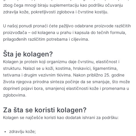
zbog čega mnogi biraju suplementaciju kao podršku očuvanju
zdravlja kože, pokretljivosti zglobova i čvrstine kostiju.
U našoj ponudi pronaći ćete pažljivo odabrane proizvode različitih
proizvođača – od kolagena u prahu i kapsula do tečnih formula,
prilagođenih različitim potrebama i ciljevima.
Šta je kolagen?
Kolagen je protein koji organizmu daje čvrstinu, elastičnost i
strukturu. Nalazi se u koži, kostima, hrskavici, ligamentima,
tetivama i drugim vezivnim tkivima. Nakon približno 25. godine
života njegova prirodna sinteza počinje da se smanjuje, što može
doprineti pojavi bora, smanjenoj elastičnosti kože i promenama u
zglobovima.
Za šta se koristi kolagen?
Kolagen se najčešće koristi kao dodatak ishrani za podršku:
zdravlju kože;