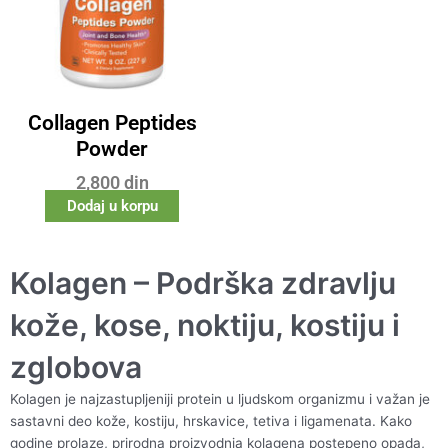
Collagen Peptides
Powder
2,800
din
Dodaj u korpu
Kolagen – Podrška zdravlju
kože, kose, noktiju, kostiju i
zglobova
Kolagen je najzastupljeniji protein u ljudskom organizmu i važan je
sastavni deo kože, kostiju, hrskavice, tetiva i ligamenata. Kako
godine prolaze, prirodna proizvodnja kolagena postepeno opada,