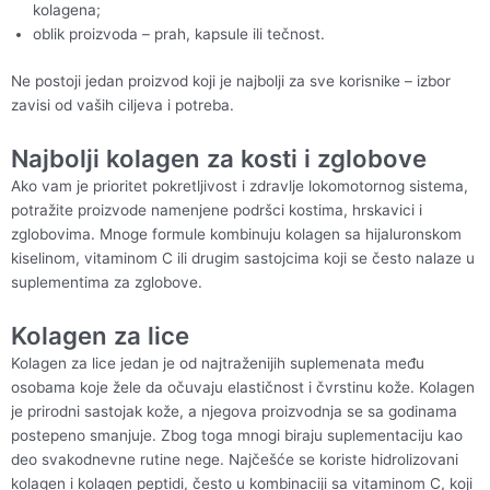
kolagena;
oblik proizvoda – prah, kapsule ili tečnost.
Ne postoji jedan proizvod koji je najbolji za sve korisnike – izbor
zavisi od vaših ciljeva i potreba.
Najbolji kolagen za kosti i zglobove
Ako vam je prioritet pokretljivost i zdravlje lokomotornog sistema,
potražite proizvode namenjene podršci kostima, hrskavici i
zglobovima. Mnoge formule kombinuju kolagen sa hijaluronskom
kiselinom, vitaminom C ili drugim sastojcima koji se često nalaze u
suplementima za zglobove.
Kolagen za lice
Kolagen za lice jedan je od najtraženijih suplemenata među
osobama koje žele da očuvaju elastičnost i čvrstinu kože. Kolagen
je prirodni sastojak kože, a njegova proizvodnja se sa godinama
postepeno smanjuje. Zbog toga mnogi biraju suplementaciju kao
deo svakodnevne rutine nege. Najčešće se koriste hidrolizovani
kolagen i kolagen peptidi, često u kombinaciji sa vitaminom C, koji