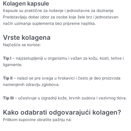
Kolagen kapsule
Kapsule su praktične za nošenje i jednostavne za doziranje.
Predstavljaju dobar izbor za osobe koje žele brz i jednostavan
način uzimanja suplementa bez pripreme napitka.
Vrste kolagena
Najčešće se koriste:
Tip I
– najzastupljeniji u organizmu i važan za kožu, kosti, tetive i
ligamente.
Tip II
– nalazi se pre svega u hrskavici i često je deo proizvoda
namenjenih zdravlju zglobova.
Tip III
– učestvuje u izgradnji kože, krvnih sudova i vezivnog tkiva.
Kako odabrati odgovarajući kolagen?
Prilikom kupovine obratite pažnju na: