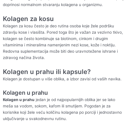
doprinosi normalnom stvaranju kolagena u organizmu.
Kolagen za kosu
Kolagen za kosu često je deo rutina osoba koje žele podršku
zdravlju kose i vlasišta. Pored toga što je važan za vezivno tkivo,
kolagen se često kombinuje sa biotinom, cinkom i drugim
vitaminima i mineralima namenjenim nezi kose, kože i noktiju.
Redovna suplementacija može biti deo uravnotežene ishrane i
zdravog načina života.
Kolagen u prahu ili kapsule?
Kolagen je dostupan u više oblika, a izbor zavisi od vaših navika.
Kolagen u prahu
Kolagen u prahu
jedan je od najpopularnijih oblika jer se lako
meša sa vodom, sokom, kafom ili smutijem. Pogodan je za
korisnike koji žele veću količinu kolagena po porciji i jednostavno
uključivanje u svakodnevnu rutinu.